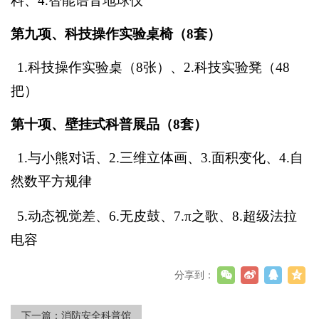
料
、4.
智能语音地球仪
第九项、科技操作实验桌椅（8套）
1.
科技操作实验桌（8张）
、2.
科技实验凳（48
把）
第十项、
壁挂式科普展品
（8套）
1.
与小熊对话、
2.三维立体画
、
3.
面积变化
、4.
自
然数平方规律
5.
动态视觉差、
6.无皮鼓、7.π之歌、8.超级法拉
电容
分享到：
下一篇：
消防安全科普馆